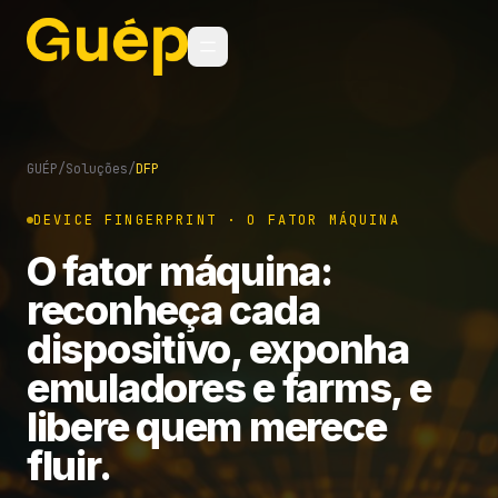
GUÉP
/
Soluções
/
DFP
DEVICE FINGERPRINT · O FATOR MÁQUINA
O fator máquina:
reconheça cada
dispositivo, exponha
emuladores e farms, e
libere quem merece
fluir.