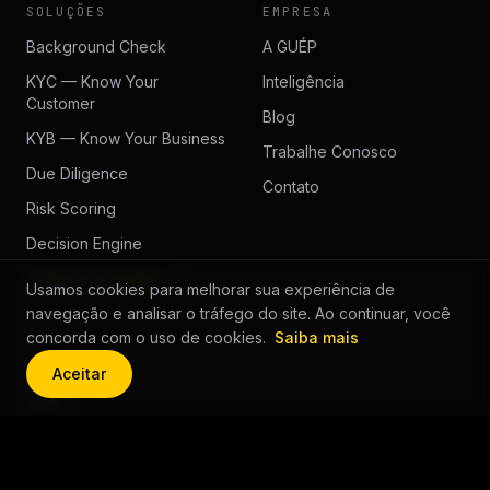
SOLUÇÕES
EMPRESA
Background Check
A GUÉP
KYC — Know Your
Inteligência
Customer
Blog
KYB — Know Your Business
Trabalhe Conosco
Due Diligence
Contato
Risk Scoring
Decision Engine
Todas as soluções →
Usamos cookies para melhorar sua experiência de
navegação e analisar o tráfego do site. Ao continuar, você
LEGAL
concorda com o uso de cookies.
Saiba mais
Privacidade
Aceitar
LGPD
Política de Cookies